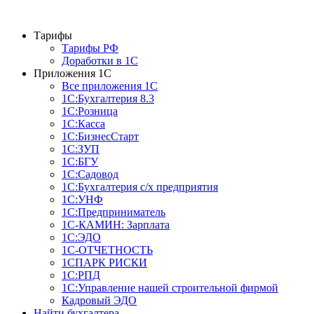
Тарифы
Тарифы РФ
Доработки в 1C
Приложения 1С
Все приложения 1С
1С:Бухгалтерия 8.3
1С:Розница
1С:Касса
1С:БизнесСтарт
1С:ЗУП
1С:БГУ
1С:Садовод
1С:Бухгалтерия с/х предприятия
1С:УНФ
1С:Предприниматель
1С-КАМИН: Зарплата
1С:ЭДО
1С-ОТЧЕТНОСТЬ
1СПАРК РИСКИ
1С:РПД
1С:Управление нашей строительной фирмой
Кадровый ЭДО
Найти бухгалтера