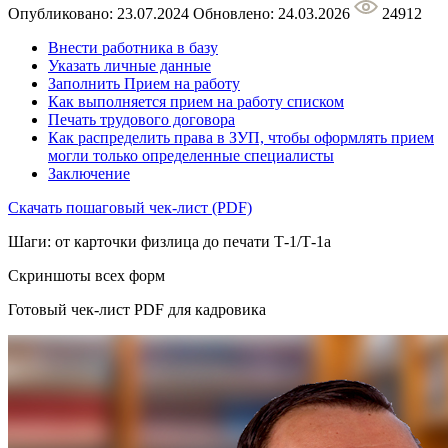
Опубликовано: 23.07.2024
Обновлено: 24.03.2026
24912
Внести работника в базу
Указать личные данные
Заполнить Прием на работу
Как выполняется прием на работу списком
Печать трудового договора
Как распределить права в ЗУП, чтобы оформлять прием
могли только определенные специалисты
Заключение
Скачать пошаговый чек-лист (PDF)
Шаги: от карточки физлица до печати Т-1/Т-1а
Скриншоты всех форм
Готовый чек-лист PDF для кадровика