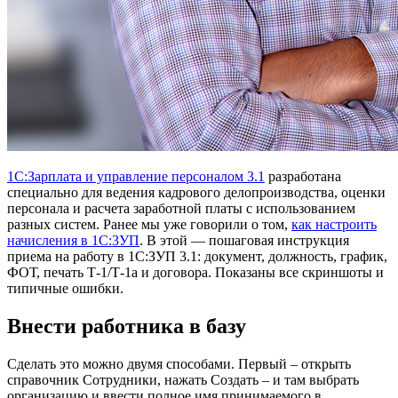
1С:Зарплата и управление персоналом 3.1
разработана
специально для ведения кадрового делопроизводства, оценки
персонала и расчета заработной платы с использованием
разных систем. Ранее мы уже говорили о том,
как настроить
начисления в 1C:3УП
. В этой — пошаговая инструкция
приема на работу в 1С:ЗУП 3.1: документ, должность, график,
ФОТ, печать Т-1/Т-1а и договора. Показаны все скриншоты и
типичные ошибки.
Внести работника в базу
Сделать это можно двумя способами. Первый – открыть
справочник Сотрудники, нажать Создать – и там выбрать
организацию и ввести полное имя принимаемого в