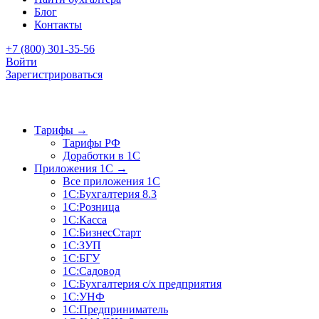
Блог
Контакты
+7 (800) 301-35-56
Войти
Зарегистрироваться
Тарифы
→
Тарифы РФ
Доработки в 1C
Приложения 1C
→
Все приложения 1С
1С:Бухгалтерия 8.3
1С:Розница
1С:Касса
1С:БизнесСтарт
1С:ЗУП
1С:БГУ
1С:Садовод
1С:Бухгалтерия с/х предприятия
1С:УНФ
1С:Предприниматель