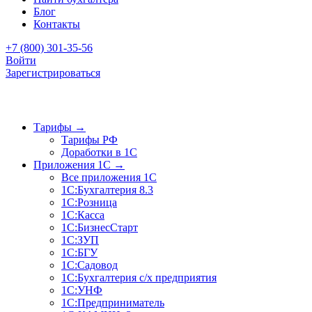
Блог
Контакты
+7 (800) 301-35-56
Войти
Зарегистрироваться
Тарифы
→
Тарифы РФ
Доработки в 1C
Приложения 1C
→
Все приложения 1С
1С:Бухгалтерия 8.3
1С:Розница
1С:Касса
1С:БизнесСтарт
1С:ЗУП
1С:БГУ
1С:Садовод
1С:Бухгалтерия с/х предприятия
1С:УНФ
1С:Предприниматель