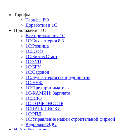
Тарифы
Тарифы РФ
Доработки в 1C
Приложения 1С
Все приложения 1С
1С:Бухгалтерия 8.3
1С:Розница
1С:Касса
1С:БизнесСтарт
1С:ЗУП
1С:БГУ
1С:Садовод
1С:Бухгалтерия с/х предприятия
1С:УНФ
1С:Предприниматель
1С-КАМИН: Зарплата
1С:ЭДО
1С-ОТЧЕТНОСТЬ
1СПАРК РИСКИ
1С:РПД
1С:Управление нашей строительной фирмой
Кадровый ЭДО
Найти бухгалтера