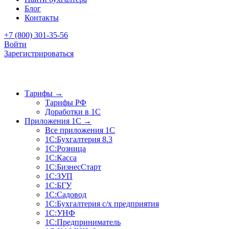
Блог
Контакты
+7 (800) 301-35-56
Войти
Зарегистрироваться
Тарифы
→
Тарифы РФ
Доработки в 1C
Приложения 1C
→
Все приложения 1С
1С:Бухгалтерия 8.3
1С:Розница
1С:Касса
1С:БизнесСтарт
1С:ЗУП
1С:БГУ
1С:Садовод
1С:Бухгалтерия с/х предприятия
1С:УНФ
1С:Предприниматель