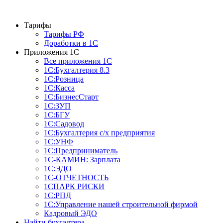
Тарифы
Тарифы РФ
Доработки в 1C
Приложения 1С
Все приложения 1С
1С:Бухгалтерия 8.3
1С:Розница
1С:Касса
1С:БизнесСтарт
1С:ЗУП
1С:БГУ
1С:Садовод
1С:Бухгалтерия с/х предприятия
1С:УНФ
1С:Предприниматель
1С-КАМИН: Зарплата
1С:ЭДО
1С-ОТЧЕТНОСТЬ
1СПАРК РИСКИ
1С:РПД
1С:Управление нашей строительной фирмой
Кадровый ЭДО
Найти бухгалтера