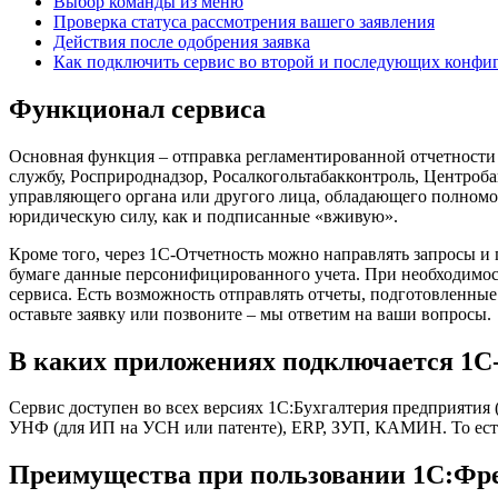
Выбор команды из меню
Проверка статуса рассмотрения вашего заявления
Действия после одобрения заявка
Как подключить сервис во второй и последующих конфи
Функционал сервиса
Основная функция – отправка регламентированной отчетности
службу, Росприроднадзор, Росалкогольтабакконтроль, Центроб
управляющего органа или другого лица, обладающего полномо
юридическую силу, как и подписанные «вживую».
Кроме того, через 1C-Отчетность можно направлять запросы и 
бумаге данные персонифицированного учета. При необходимос
сервиса. Есть возможность отправлять отчеты, подготовленн
оставьте заявку или позвоните – мы ответим на ваши вопросы.
В каких приложениях подключается 1С
Сервис доступен во всех версиях 1C:Бухгалтерия предприятия 
УНФ (для ИП на УСН или патенте), ERP, ЗУП, КАМИН. То есть 
Преимущества при пользовании 1C:Фр