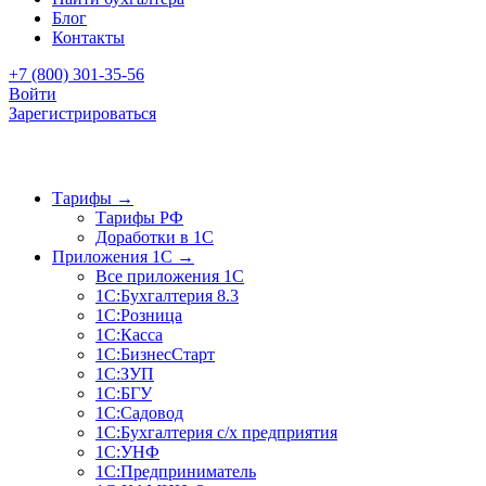
Блог
Контакты
+7 (800) 301-35-56
Войти
Зарегистрироваться
Тарифы
→
Тарифы РФ
Доработки в 1C
Приложения 1C
→
Все приложения 1С
1С:Бухгалтерия 8.3
1С:Розница
1С:Касса
1С:БизнесСтарт
1С:ЗУП
1С:БГУ
1С:Садовод
1С:Бухгалтерия с/х предприятия
1С:УНФ
1С:Предприниматель