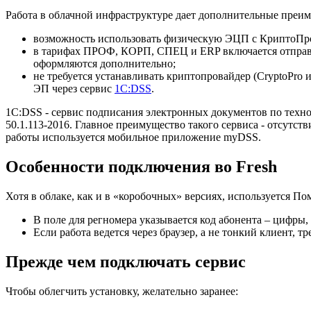
Работа в облачной инфраструктуре дает дополнительные преим
возможность использовать физическую ЭЦП с КриптоПро
в тарифах ПРОФ, КОРП, СПЕЦ и ERP включается отправк
оформляются дополнительно;
не требуется устанавливать криптопровайдер (CryptoPro и
ЭП через сервис
1С:DSS
.
1C:DSS - сервис подписания электронных документов по техн
50.1.113-2016. Главное преимущество такого сервиса - отсут
работы используется мобильное приложение myDSS.
Особенности подключения во Fresh
Хотя в облаке, как и в «коробочных» версиях, используется П
В поле для регномера указывается код абонента – цифры
Если работа ведется через браузер, а не тонкий клиент, 
Прежде чем подключать сервис
Чтобы облегчить установку, желательно заранее: