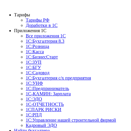
Тарифы
Тарифы РФ
Доработки в 1C
Приложения 1С
Все приложения 1С
1С:Бухгалтерия 8.3
1С:Розница
1С:Касса
1С:БизнесСтарт
1С:ЗУП
1С:БГУ
1С:Садовод
1С:Бухгалтерия с/х предприятия
1С:УНФ
1С:Предприниматель
1С-КАМИН: Зарплата
1С:ЭДО
1С-ОТЧЕТНОСТЬ
1СПАРК РИСКИ
1С:РПД
1С:Управление нашей строительной фирмой
Кадровый ЭДО
Найти бухгалтера