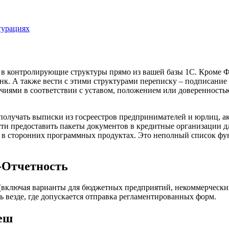
гурациях
 в контролирующие структуры прямо из вашей базы 1C. Кроме 
анк. А также вести с этими структурами переписку – подписан
чиями в соответствии с уставом, положением или доверенност
получать выписки из госреестров предпринимателей и юрлиц, акт
ти предоставить пакеты документов в кредитные организации д
ые в сторонних программных продуктах. Это неполный список ф
-Отчетность
(включая варианты для бюджетных предприятий, некоммерческих 
везде, где допускается отправка регламентированных форм.
еш