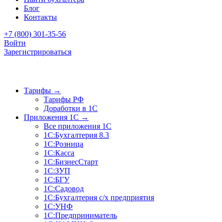
Блог
Контакты
+7 (800) 301-35-56
Войти
Зарегистрироваться
Тарифы
→
Тарифы РФ
Доработки в 1C
Приложения 1C
→
Все приложения 1С
1С:Бухгалтерия 8.3
1С:Розница
1С:Касса
1С:БизнесСтарт
1С:ЗУП
1С:БГУ
1С:Садовод
1С:Бухгалтерия с/х предприятия
1С:УНФ
1С:Предприниматель