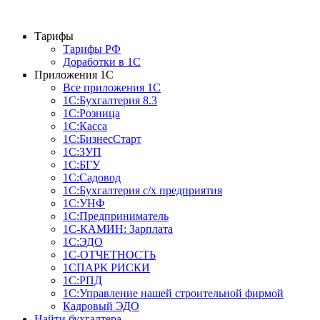
Тарифы
Тарифы РФ
Доработки в 1C
Приложения 1С
Все приложения 1С
1С:Бухгалтерия 8.3
1С:Розница
1С:Касса
1С:БизнесСтарт
1С:ЗУП
1С:БГУ
1С:Садовод
1С:Бухгалтерия с/х предприятия
1С:УНФ
1С:Предприниматель
1С-КАМИН: Зарплата
1С:ЭДО
1С-ОТЧЕТНОСТЬ
1СПАРК РИСКИ
1С:РПД
1С:Управление нашей строительной фирмой
Кадровый ЭДО
Найти бухгалтера