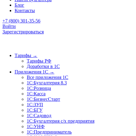
Блог
Контакты
+7 (800) 301-35-56
Войти
Зарегистрироваться
Тарифы
→
Тарифы РФ
Доработки в 1C
Приложения 1C
→
Все приложения 1С
1С:Бухгалтерия 8.3
1С:Розница
1С:Касса
1С:БизнесСтарт
1С:ЗУП
1С:БГУ
1С:Садовод
1С:Бухгалтерия с/х предприятия
1С:УНФ
1С:Предприниматель