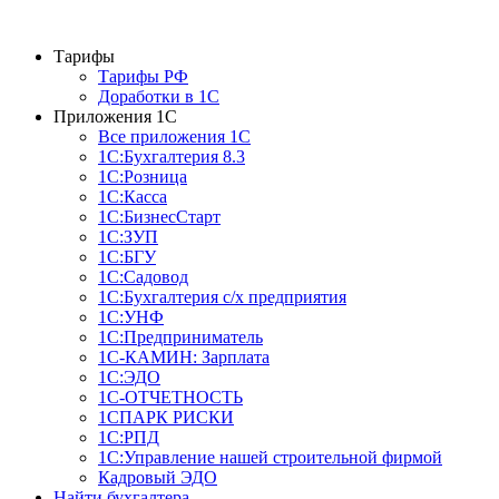
Тарифы
Тарифы РФ
Доработки в 1C
Приложения 1С
Все приложения 1С
1С:Бухгалтерия 8.3
1С:Розница
1С:Касса
1С:БизнесСтарт
1С:ЗУП
1С:БГУ
1С:Садовод
1С:Бухгалтерия с/х предприятия
1С:УНФ
1С:Предприниматель
1С-КАМИН: Зарплата
1С:ЭДО
1С-ОТЧЕТНОСТЬ
1СПАРК РИСКИ
1С:РПД
1С:Управление нашей строительной фирмой
Кадровый ЭДО
Найти бухгалтера