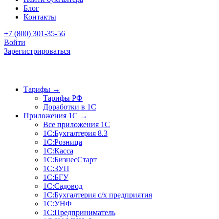
Блог
Контакты
+7 (800) 301-35-56
Войти
Зарегистрироваться
Тарифы
→
Тарифы РФ
Доработки в 1C
Приложения 1C
→
Все приложения 1С
1С:Бухгалтерия 8.3
1С:Розница
1С:Касса
1С:БизнесСтарт
1С:ЗУП
1С:БГУ
1С:Садовод
1С:Бухгалтерия с/х предприятия
1С:УНФ
1С:Предприниматель