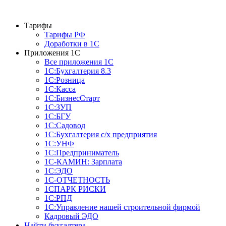
Тарифы
Тарифы РФ
Доработки в 1C
Приложения 1С
Все приложения 1С
1С:Бухгалтерия 8.3
1С:Розница
1С:Касса
1С:БизнесСтарт
1С:ЗУП
1С:БГУ
1С:Садовод
1С:Бухгалтерия с/х предприятия
1С:УНФ
1С:Предприниматель
1С-КАМИН: Зарплата
1С:ЭДО
1С-ОТЧЕТНОСТЬ
1СПАРК РИСКИ
1С:РПД
1С:Управление нашей строительной фирмой
Кадровый ЭДО
Найти бухгалтера