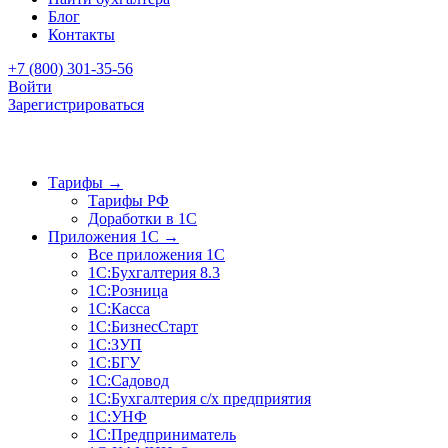
Блог
Контакты
+7 (800) 301-35-56
Войти
Зарегистрироваться
Тарифы
→
Тарифы РФ
Доработки в 1C
Приложения 1C
→
Все приложения 1С
1С:Бухгалтерия 8.3
1С:Розница
1С:Касса
1С:БизнесСтарт
1С:ЗУП
1С:БГУ
1С:Садовод
1С:Бухгалтерия с/х предприятия
1С:УНФ
1С:Предприниматель