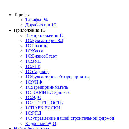
Тарифы
Тарифы РФ
Доработки в 1C
Приложения 1С
Все приложения 1С
1С:Бухгалтерия 8.3
1С:Розница
1С:Касса
1С:БизнесСтарт
1С:ЗУП
1С:БГУ
1С:Садовод
1С:Бухгалтерия с/х предприятия
1С:УНФ
1С:Предприниматель
1С-КАМИН: Зарплата
1С:ЭДО
1С-ОТЧЕТНОСТЬ
1СПАРК РИСКИ
1С:РПД
1С:Управление нашей строительной фирмой
Кадровый ЭДО
Найти бухгалтера