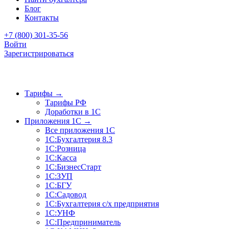
Блог
Контакты
+7 (800) 301-35-56
Войти
Зарегистрироваться
Тарифы
→
Тарифы РФ
Доработки в 1C
Приложения 1C
→
Все приложения 1С
1С:Бухгалтерия 8.3
1С:Розница
1С:Касса
1С:БизнесСтарт
1С:ЗУП
1С:БГУ
1С:Садовод
1С:Бухгалтерия с/х предприятия
1С:УНФ
1С:Предприниматель