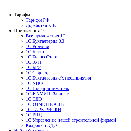
Тарифы
Тарифы РФ
Доработки в 1C
Приложения 1С
Все приложения 1С
1С:Бухгалтерия 8.3
1С:Розница
1С:Касса
1С:БизнесСтарт
1С:ЗУП
1С:БГУ
1С:Садовод
1С:Бухгалтерия с/х предприятия
1С:УНФ
1С:Предприниматель
1С-КАМИН: Зарплата
1С:ЭДО
1С-ОТЧЕТНОСТЬ
1СПАРК РИСКИ
1С:РПД
1С:Управление нашей строительной фирмой
Кадровый ЭДО
Найти бухгалтера