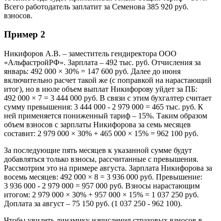
Всего работодатель заплатит за Семенова 385 920 руб.
взносов.
Пример 2
Никифоров А.В. – заместитель гендиректора ООО
«АльфастройРФ». Зарплата – 492 тыс. руб. Отчисления за
январь: 492 000 × 30% = 147 600 руб. Далее до июня
включительно расчет такой же (с поправкой на нарастающий
итог), но в июле объем выплат Никифорову уйдет за ПБ:
492 000 × 7 = 3 444 000 руб. В связи с этим бухгалтер считает
сумму превышения: 3 444 000 - 2 979 000 = 465 тыс. руб. К
ней применяется пониженный тариф – 15%. Таким образом
объем взносов с зарплаты Никифорова за семь месяцев
составит: 2 979 000 × 30% + 465 000 × 15% = 962 100 руб.
За последующие пять месяцев к указанной сумме будут
добавляться только взносы, рассчитанные с превышения.
Рассмотрим это на примере августа. Зарплата Никифорова за
восемь месяцев: 492 000 × 8 = 3 936 000 руб. Превышение:
3 936 000 - 2 979 000 = 957 000 руб. Взносы нарастающим
итогом: 2 979 000 × 30% + 957 000 × 15% = 1 037 250 руб.
Доплата за август – 75 150 руб. (1 037 250 - 962 100).
Чтобы увидеть динамику начисления страховых взносов в