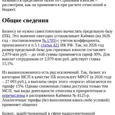
называется предельной базой по страховым взносам –
рассмотрим, как он применяется при расчете отчислений в
бюджет.
Общие сведения
Бизнесу не нужно самостоятельно вычислять предельную базу
(ПБ). Это значение ежегодно устанавливает Кабмин (на 2026
год – постановлением
№ 1705
) с учетом коэффициента,
прописанного в п.5.1
статьи 421
НК РФ. Так, на 2026 год
размер предельной базы для страховых взносов составляет
2,979 млн руб. – до этой суммы применяется тариф 30%. Для
выплат сотрудникам от 2,979 млн руб. действует ставка
15,1%.
Из вышеизложенного есть ряд исключений. Так, бизнес из
категории МСП в качестве ПБ использует МРОТ (в 2026 году
– 27 093 руб.), а выплаты сверх этого «порога» облагаются по
тарифу 15%. Однако сниженная ставка доступна только тем
МСП, чьи виды деятельности отнесены к приоритетным и
перечислены
в распоряжении Кабмина № 4125-р.
Аналогичные тарифы (без выполнения каких-либо условий)
применяет общепит.
Бизнес, задействованный в сфере радиоэлектронной