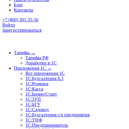
Блог
Контакты
+7 (800) 301-35-56
Войти
Зарегистрироваться
Тарифы
→
Тарифы РФ
Доработки в 1C
Приложения 1C
→
Все приложения 1С
1С:Бухгалтерия 8.3
1С:Розница
1С:Касса
1С:БизнесСтарт
1С:ЗУП
1С:БГУ
1С:Садовод
1С:Бухгалтерия с/х предприятия
1С:УНФ
1С:Предприниматель