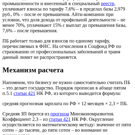
промышленности и внесенный в специальный
реестр
,
уплачивает взносы по тарифу 7,6% – в пределах базы 2,979
руб., 0% – после ее превышения. Айти-компании при
условии, что доля дохода от профильной деятельности – не
менее 70%, уплачивают 15% с выплат до превышения базы,
7,6% – после превышения.
ПБ работает только для взносов по единому тарифу,
перечисляемых в ФНС. На отчисления в Соцфонд РФ по
страхованию от профессиональных заболеваний и травм
данный лимит не распространяется.
Механизм расчета
Напомним, что бизнесу не нужно самостоятельно считать ПБ
– это делает государство. Порядок прописан в абзаце пятом
п.5.1
статьи 421
НК РФ, из которого выводится формула:
средняя прогнозная зарплата по РФ × 12 месяцев × 2,3 = ПБ.
Средняя ЗП берется из
прогноза
Минэкономразвития.
Коэффициент 2,3 – из
статьи 421
НК РФ. Округление
осуществляется по математическому методу: значение от пяти
сотен – до тысячи, до пяти сотен – во внимание не