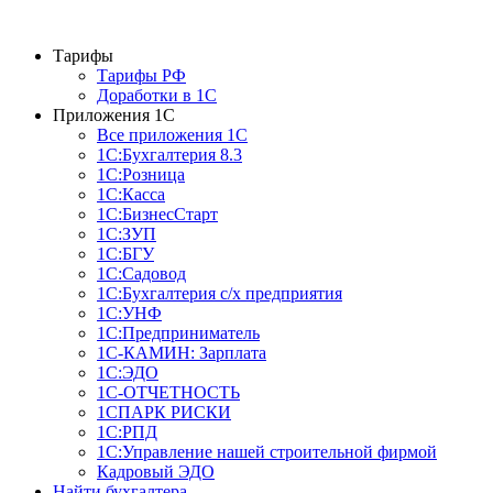
Тарифы
Тарифы РФ
Доработки в 1C
Приложения 1С
Все приложения 1С
1С:Бухгалтерия 8.3
1С:Розница
1С:Касса
1С:БизнесСтарт
1С:ЗУП
1С:БГУ
1С:Садовод
1С:Бухгалтерия с/х предприятия
1С:УНФ
1С:Предприниматель
1С-КАМИН: Зарплата
1С:ЭДО
1С-ОТЧЕТНОСТЬ
1СПАРК РИСКИ
1С:РПД
1С:Управление нашей строительной фирмой
Кадровый ЭДО
Найти бухгалтера