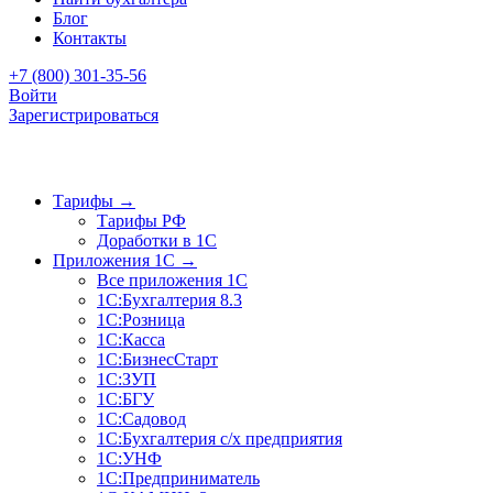
Блог
Контакты
+7 (800) 301-35-56
Войти
Зарегистрироваться
Тарифы
→
Тарифы РФ
Доработки в 1C
Приложения 1C
→
Все приложения 1С
1С:Бухгалтерия 8.3
1С:Розница
1С:Касса
1С:БизнесСтарт
1С:ЗУП
1С:БГУ
1С:Садовод
1С:Бухгалтерия с/х предприятия
1С:УНФ
1С:Предприниматель