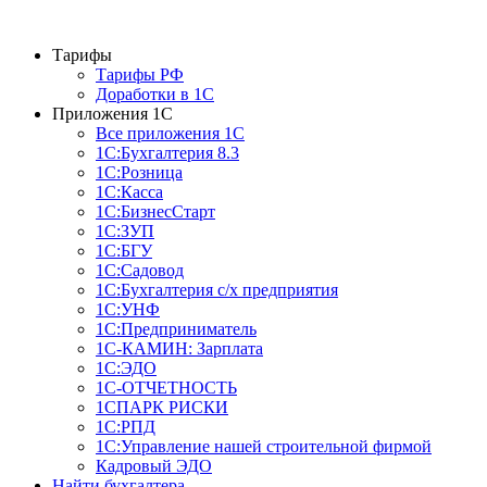
Тарифы
Тарифы РФ
Доработки в 1C
Приложения 1С
Все приложения 1С
1С:Бухгалтерия 8.3
1С:Розница
1С:Касса
1С:БизнесСтарт
1С:ЗУП
1С:БГУ
1С:Садовод
1С:Бухгалтерия с/х предприятия
1С:УНФ
1С:Предприниматель
1С-КАМИН: Зарплата
1С:ЭДО
1С-ОТЧЕТНОСТЬ
1СПАРК РИСКИ
1С:РПД
1С:Управление нашей строительной фирмой
Кадровый ЭДО
Найти бухгалтера