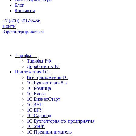
Блог
Контакты
+7 (800) 301-35-56
Войти
Зарегистрироваться
Тарифы
→
Тарифы РФ
Доработки в 1C
Приложения 1C
→
Все приложения 1С
1С:Бухгалтерия 8.3
1С:Розница
1С:Касса
1С:БизнесСтарт
1С:ЗУП
1С:БГУ
1С:Садовод
1С:Бухгалтерия с/х предприятия
1С:УНФ
1С:Предприниматель