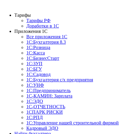
Тарифы
Тарифы РФ
Доработки в 1C
Приложения 1С
Все приложения 1С
1С:Бухгалтерия 8.3
1С:Розница
1С:Касса
1С:БизнесСтарт
1С:ЗУП
1С:БГУ
1С:Садовод
1С:Бухгалтерия с/х предприятия
1С:УНФ
1С:Предприниматель
1С-КАМИН: Зарплата
1С:ЭДО
1С-ОТЧЕТНОСТЬ
1СПАРК РИСКИ
1С:РПД
1С:Управление нашей строительной фирмой
Кадровый ЭДО
Найти бухгалтера